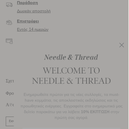
Παράδοση
Δωρεάν αποστολή
Επιστρέφει
Εντός 14 ημερών
Ασφαλείς πληρωμές
και δεδομένα
Κρυπτογράφηση SSL
για ασφαλείς
συναλλαγές και
προσωπικά δεδομένα.
Σχετικά Με Εμάς
Φροντίδα Πελατών
Ενημερωθείτε πρώτοι για τις νέες συλλογές, τα must-
have κομμάτια, τις αποκλειστικές εκδηλώσεις και τις
Απολαύστε 10% Έκπτωση Στην Πρώτη Σας Παραγγελία
προωθητικές ενέργειες. Εγγραφείτε στο ενημερωτικό μας
δελτίο παρακάτω για να λάβετε
10% ΕΚΠΤΩΣΗ
στην
πρώτη σας αγορά.
ΕΓΓΡΑΦΕΊΤΕ