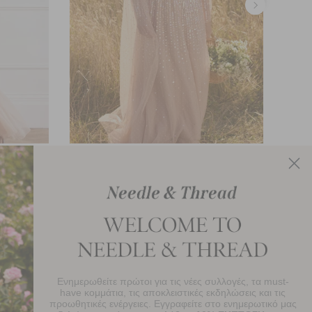
wn
Moonlight Sequin Draped Long Sleeve
Moo
Gown
£840.00
Ενημερωθείτε πρώτοι για τις νέες συλλογές, τα must-
πολαύστε 10% Έκπτωση Στην Πρώτη Σας
have κομμάτια, τις αποκλειστικές εκδηλώσεις και τις
αραγγελία
προωθητικές ενέργειες. Εγγραφείτε στο ενημερωτικό μας