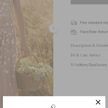
ΗΝΩΜΈΝΟ ΒΑΣΊ
ΗΝΩΜΈΝΟ ΒΑΣΊ
Free standard shi
ΗΝΩΜΈΝΟ ΒΑΣΊΛ
Fixed Rate Retur
ΗΝΩΜΈΝΟ ΒΑΣΊΛ
Description & Detail
ΗΝΩΜΈΝΟ ΒΑΣΊΛ
Fit & Care Advice
ΗΝΩΜΈΝΟ ΒΑΣΊΛ
Υπεύθυνη Προέλευση
ΗΝΩΜΈΝΟ ΒΑΣΊΛ
UK 20