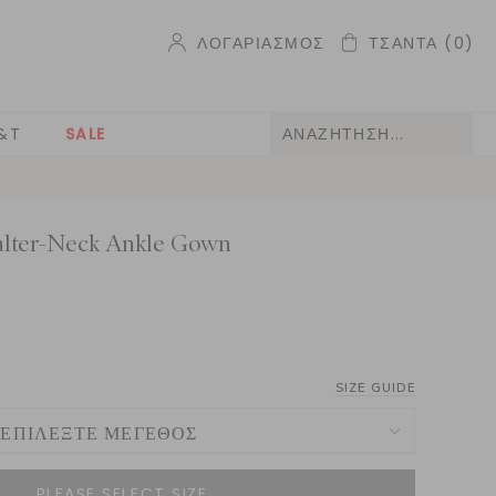
ΛΟΓΑΡΙΑΣΜΌΣ
ΤΣΆΝΤΑ
(0)
&T
SALE
Halter-Neck Ankle Gown
SIZE GUIDE
ΕΠΙΛΈΞΤΕ ΜΈΓΕΘΟΣ
ΛΕΙΟ 4
NOTIFY ME WHEN AVAILABLE