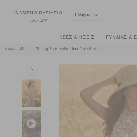
ΗΝΩΜΈΝΟ ΒΑΣΊΛΕΙΟ |
Ελληνικά
GBP£
ΝΈΕΣ ΑΦΊΞΕΙΣ
ΓΥΝΑΙΚΕΊΑ 
Αρχική σελίδα
Trailing Roses Halter-Neck Ankle Gown