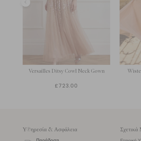
nkle
Versailles Ditsy Cowl Neck Gown
Wiste
£723.00
Υπηρεσία & Ασφάλεια
Σχετικά
Παράδοση
Εταιρική 