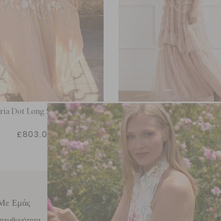
ria Dot Long Sleeve Gown
Valentine Ruffle Go
£803.00
£616.00
 Με Εμάς
Φροντίδα Πελατών
Α
Π
Υπευθυνότητα
Καλέστε μας