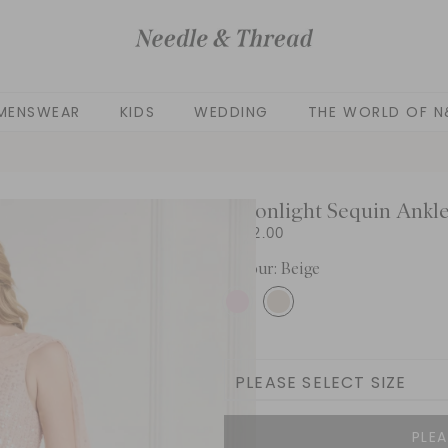
MENSWEAR
KIDS
WEDDING
THE WORLD OF N
Moonlight Sequin Ankl
£772.00
Colour: Beige
Size
PLEASE SELECT SIZE
UK 4