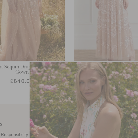
t Sequin Draped Long Sleeve
Anais Sequin Short Slee
Gown
£840.00
£803.00
s
Customer Care
E
Responsibility
Call Us