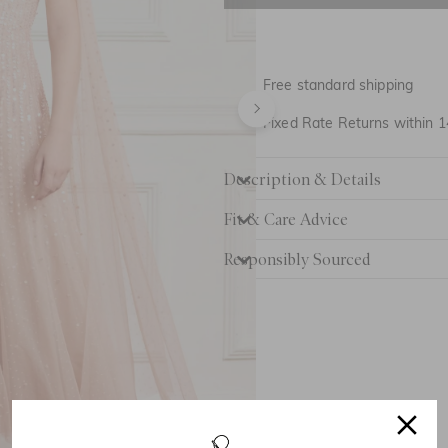
UK 6
UK 8
Free standard shipping
UK 10
Fixed Rate Returns within 1
UK 12
Description & Details
UK 14
Fit & Care Advice
UK 16
Responsibly Sourced
UK 18
UK 20
UK 22
UK 24