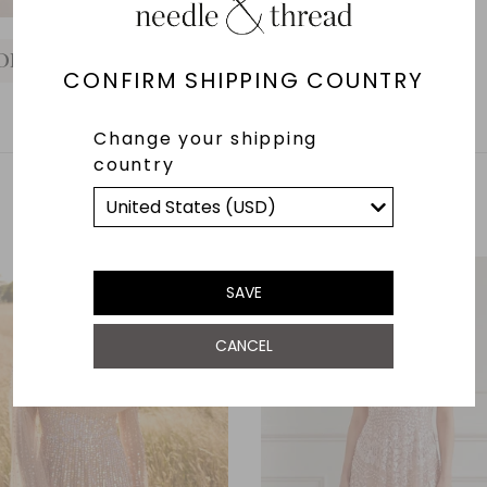
IDEO
IDEO
IDEO
IDEO
IDEO
CONFIRM SHIPPING COUNTRY
Change your shipping
country
YOU MAY ALSO LIKE
SAVE
CANCEL