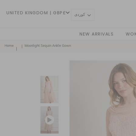
UNITED KINGDOM | GBP£
كوردی
NEW ARRIVALS
WO
Home
Moonlight Sequin Ankle Gown